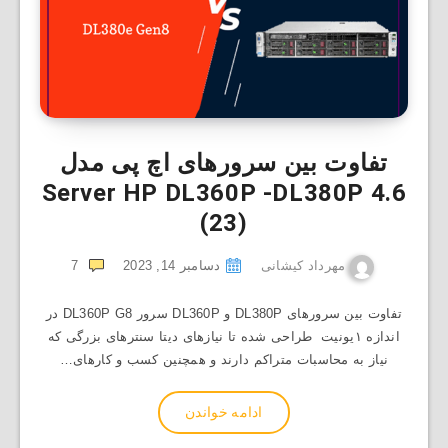
تفاوت بین سرورهای اچ پی مدل
Server HP DL360P -DL380P
4.6
(23)
مهرداد کیشانی
دسامبر 14, 2023
7
تفاوت بین سرورهای DL380P و DL360P سرور DL360P G8 در
اندازه ۱یونیت طراحی شده تا نیازهای دیتا سنترهای بزرگی که
نیاز به محاسبات متراکم دارند و همچنین کسب و کارهای…
ادامه خواندن