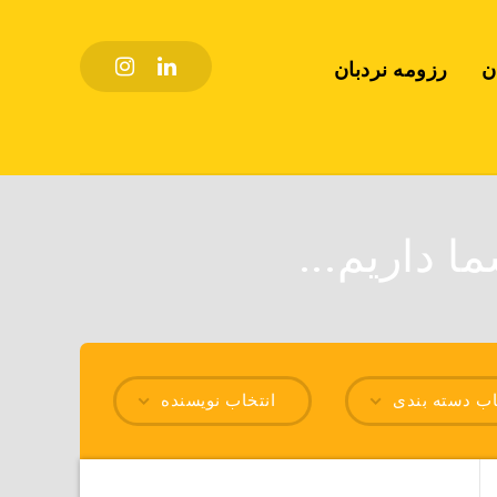
ن
رزومه نردبان
ا داریم...
اب دسته بندی
انتخاب نویسنده