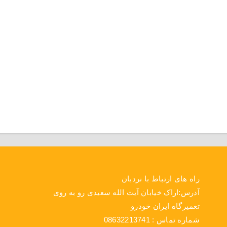
راه های ارتباط با نردبان
آدرس:اراک خیابان آیت الله سعیدی رو به روی
تعمیرگاه ایران خودرو
شماره تماس : 08632213741