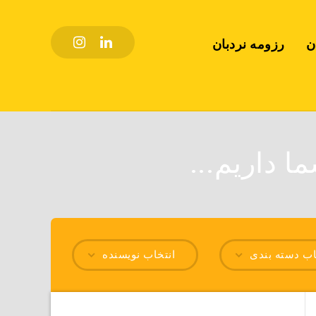
ن
رزومه نردبان
ا داریم...
اب دسته بندی
انتخاب نویسنده