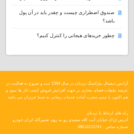
صندوق اضطراری چیست و چقدر باید در آن پول
باشد؟
چطور خریدهای هیجانی را کنترل کنیم؟
آژانس دیجیتال مارکتینگ نردبان در سال 1394 ثبت و شروع به فعالیت در
عرصه تبلیغات فضای مجازی در جهت افزایش فروش کسب کار ها نمود و
هم اکنون با تیمی مجرب آماده خدمات رسانی به شما عزیزان می باشد
راه های ارتباط با نردبان
آدرس:اراک خیابان آیت الله سعیدی رو به روی تعمیرگاه ایران خودرو
شماره تماس : 08632213741