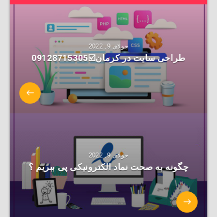
جولای 9, 2022
طراحی سایت در کرمان☑️09128715305
جولای 9, 2022
چگونه به صحت نماد الکترونیکی پی ببریم ؟